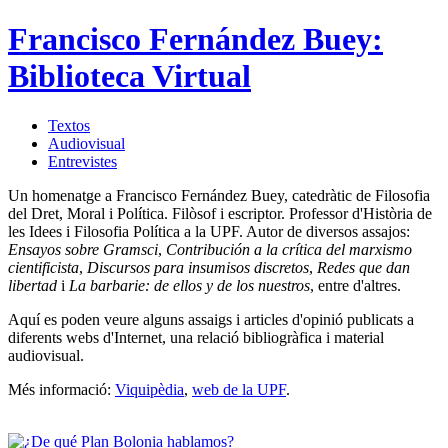
Francisco Fernández Buey:
Biblioteca Virtual
Textos
Audiovisual
Entrevistes
Un homenatge a Francisco Fernández Buey, catedràtic de Filosofia
del Dret, Moral i Política. Filòsof i escriptor. Professor d'Història de
les Idees i Filosofia Política a la UPF. Autor de diversos assajos:
Ensayos sobre Gramsci
,
Contribución a la crítica del marxismo
cientificista
,
Discursos para insumisos discretos
,
Redes que dan
libertad
i
La barbarie: de ellos y de los nuestros
, entre d'altres.
Aquí es poden veure alguns assaigs i articles d'opinió publicats a
diferents webs d'Internet, una relació bibliogràfica i material
audiovisual.
Més informació:
Viquipèdia
,
web de la UPF
.