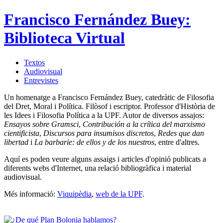
Francisco Fernández Buey:
Biblioteca Virtual
Textos
Audiovisual
Entrevistes
Un homenatge a Francisco Fernández Buey, catedràtic de Filosofia
del Dret, Moral i Política. Filòsof i escriptor. Professor d'Història de
les Idees i Filosofia Política a la UPF. Autor de diversos assajos:
Ensayos sobre Gramsci
,
Contribución a la crítica del marxismo
cientificista
,
Discursos para insumisos discretos
,
Redes que dan
libertad
i
La barbarie: de ellos y de los nuestros
, entre d'altres.
Aquí es poden veure alguns assaigs i articles d'opinió publicats a
diferents webs d'Internet, una relació bibliogràfica i material
audiovisual.
Més informació:
Viquipèdia
,
web de la UPF
.