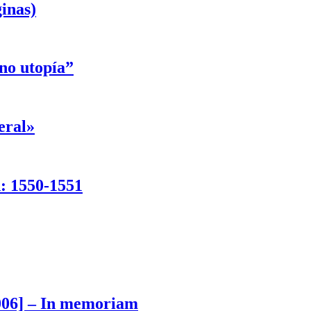
inas)
ino utopía”
eral»
d: 1550-1551
006] – In memoriam