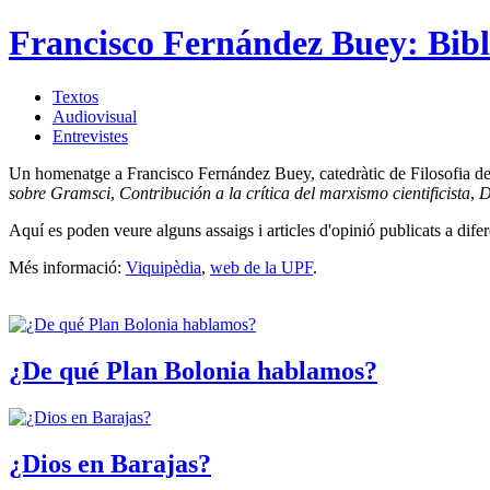
Francisco Fernández Buey: Bibl
Textos
Audiovisual
Entrevistes
Un homenatge a Francisco Fernández Buey, catedràtic de Filosofia del Dr
sobre Gramsci
,
Contribución a la crítica del marxismo cientificista
,
D
Aquí es poden veure alguns assaigs i articles d'opinió publicats a difer
Més informació:
Viquipèdia
,
web de la UPF
.
¿De qué Plan Bolonia hablamos?
¿Dios en Barajas?