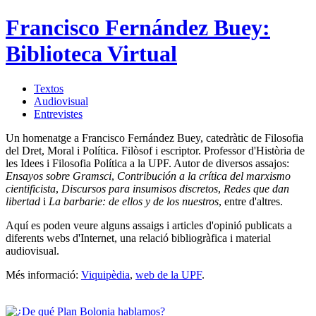
Francisco Fernández Buey:
Biblioteca Virtual
Textos
Audiovisual
Entrevistes
Un homenatge a Francisco Fernández Buey, catedràtic de Filosofia
del Dret, Moral i Política. Filòsof i escriptor. Professor d'Història de
les Idees i Filosofia Política a la UPF. Autor de diversos assajos:
Ensayos sobre Gramsci
,
Contribución a la crítica del marxismo
cientificista
,
Discursos para insumisos discretos
,
Redes que dan
libertad
i
La barbarie: de ellos y de los nuestros
, entre d'altres.
Aquí es poden veure alguns assaigs i articles d'opinió publicats a
diferents webs d'Internet, una relació bibliogràfica i material
audiovisual.
Més informació:
Viquipèdia
,
web de la UPF
.