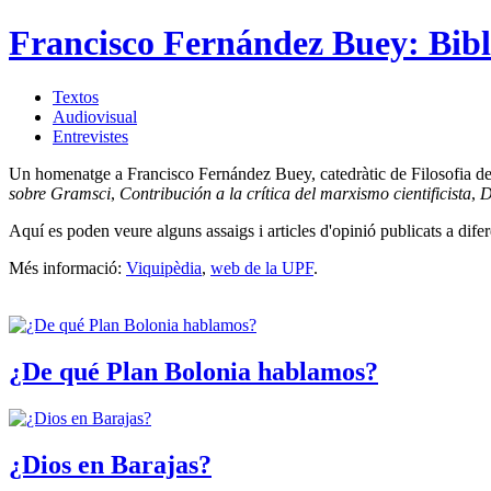
Francisco Fernández Buey: Bibl
Textos
Audiovisual
Entrevistes
Un homenatge a Francisco Fernández Buey, catedràtic de Filosofia del Dr
sobre Gramsci
,
Contribución a la crítica del marxismo cientificista
,
D
Aquí es poden veure alguns assaigs i articles d'opinió publicats a difer
Més informació:
Viquipèdia
,
web de la UPF
.
¿De qué Plan Bolonia hablamos?
¿Dios en Barajas?