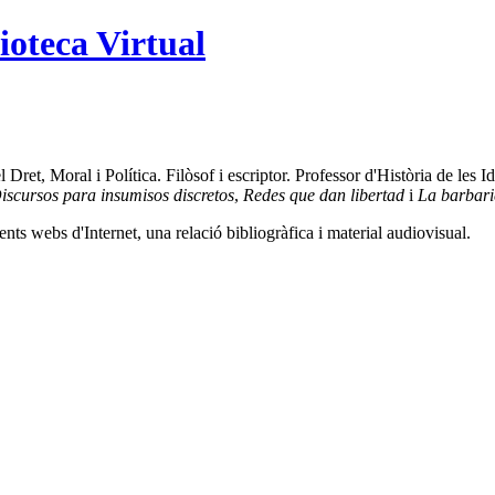
ioteca Virtual
et, Moral i Política. Filòsof i escriptor. Professor d'Història de les Id
iscursos para insumisos discretos
,
Redes que dan libertad
i
La barbarie
ents webs d'Internet, una relació bibliogràfica i material audiovisual.