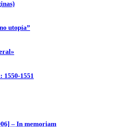
inas)
ino utopía”
eral»
d: 1550-1551
006] – In memoriam