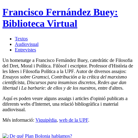
Francisco Fernández Buey:
Biblioteca Virtual
Textos
Audiovisual
Entrevistes
Un homenatge a Francisco Fernández Buey, catedràtic de Filosofia
del Dret, Moral i Política. Filòsof i escriptor. Professor d'Història de
les Idees i Filosofia Política a la UPF. Autor de diversos assajos:
Ensayos sobre Gramsci
,
Contribución a la crítica del marxismo
cientificista
,
Discursos para insumisos discretos
,
Redes que dan
libertad
i
La barbarie: de ellos y de los nuestros
, entre d'altres.
Aquí es poden veure alguns assaigs i articles d'opinió publicats a
diferents webs d'Internet, una relació bibliogràfica i material
audiovisual.
Més informació:
Viquipèdia
,
web de la UPF
.