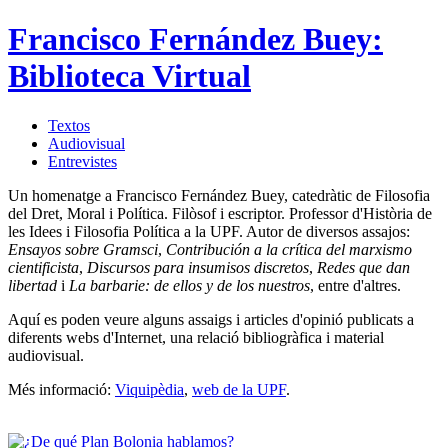
Francisco Fernández Buey:
Biblioteca Virtual
Textos
Audiovisual
Entrevistes
Un homenatge a Francisco Fernández Buey, catedràtic de Filosofia
del Dret, Moral i Política. Filòsof i escriptor. Professor d'Història de
les Idees i Filosofia Política a la UPF. Autor de diversos assajos:
Ensayos sobre Gramsci
,
Contribución a la crítica del marxismo
cientificista
,
Discursos para insumisos discretos
,
Redes que dan
libertad
i
La barbarie: de ellos y de los nuestros
, entre d'altres.
Aquí es poden veure alguns assaigs i articles d'opinió publicats a
diferents webs d'Internet, una relació bibliogràfica i material
audiovisual.
Més informació:
Viquipèdia
,
web de la UPF
.