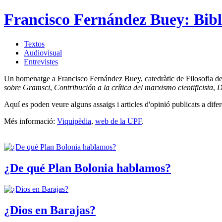
Francisco Fernández Buey: Bibl
Textos
Audiovisual
Entrevistes
Un homenatge a Francisco Fernández Buey, catedràtic de Filosofia del Dr
sobre Gramsci
,
Contribución a la crítica del marxismo cientificista
,
D
Aquí es poden veure alguns assaigs i articles d'opinió publicats a difer
Més informació:
Viquipèdia
,
web de la UPF
.
¿De qué Plan Bolonia hablamos?
¿Dios en Barajas?