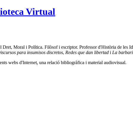
ioteca Virtual
et, Moral i Política. Filòsof i escriptor. Professor d'Història de les Id
iscursos para insumisos discretos
,
Redes que dan libertad
i
La barbarie
ents webs d'Internet, una relació bibliogràfica i material audiovisual.