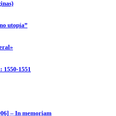
inas)
ino utopía”
eral»
d: 1550-1551
006] – In memoriam