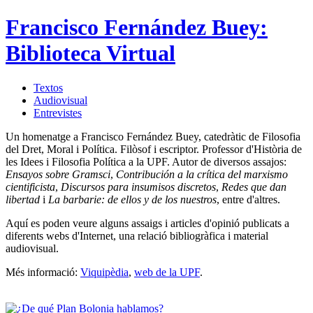
Francisco Fernández Buey:
Biblioteca Virtual
Textos
Audiovisual
Entrevistes
Un homenatge a Francisco Fernández Buey, catedràtic de Filosofia
del Dret, Moral i Política. Filòsof i escriptor. Professor d'Història de
les Idees i Filosofia Política a la UPF. Autor de diversos assajos:
Ensayos sobre Gramsci
,
Contribución a la crítica del marxismo
cientificista
,
Discursos para insumisos discretos
,
Redes que dan
libertad
i
La barbarie: de ellos y de los nuestros
, entre d'altres.
Aquí es poden veure alguns assaigs i articles d'opinió publicats a
diferents webs d'Internet, una relació bibliogràfica i material
audiovisual.
Més informació:
Viquipèdia
,
web de la UPF
.