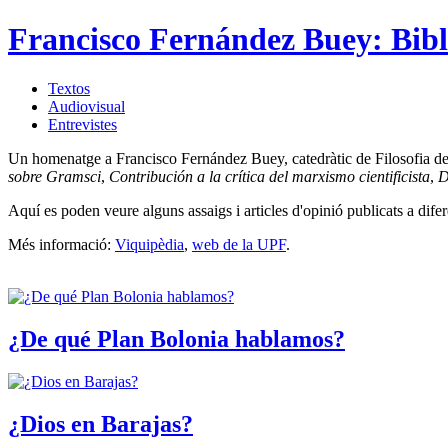
Francisco Fernández Buey: Bibl
Textos
Audiovisual
Entrevistes
Un homenatge a Francisco Fernández Buey, catedràtic de Filosofia del Dr
sobre Gramsci
,
Contribución a la crítica del marxismo cientificista
,
D
Aquí es poden veure alguns assaigs i articles d'opinió publicats a difer
Més informació:
Viquipèdia
,
web de la UPF
.
¿De qué Plan Bolonia hablamos?
¿Dios en Barajas?