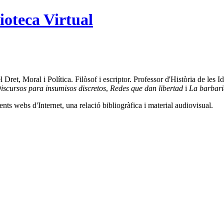
ioteca Virtual
et, Moral i Política. Filòsof i escriptor. Professor d'Història de les Id
iscursos para insumisos discretos
,
Redes que dan libertad
i
La barbarie
ents webs d'Internet, una relació bibliogràfica i material audiovisual.