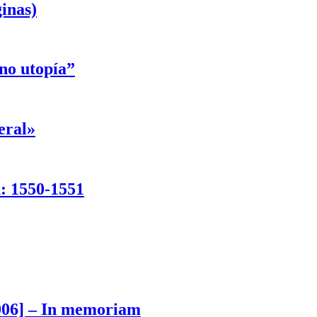
inas)
ino utopía”
eral»
d: 1550-1551
006] – In memoriam