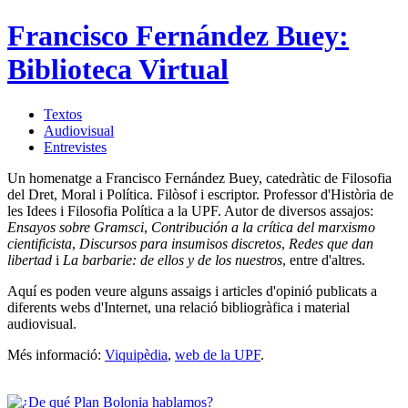
Francisco Fernández Buey:
Biblioteca Virtual
Textos
Audiovisual
Entrevistes
Un homenatge a Francisco Fernández Buey, catedràtic de Filosofia
del Dret, Moral i Política. Filòsof i escriptor. Professor d'Història de
les Idees i Filosofia Política a la UPF. Autor de diversos assajos:
Ensayos sobre Gramsci
,
Contribución a la crítica del marxismo
cientificista
,
Discursos para insumisos discretos
,
Redes que dan
libertad
i
La barbarie: de ellos y de los nuestros
, entre d'altres.
Aquí es poden veure alguns assaigs i articles d'opinió publicats a
diferents webs d'Internet, una relació bibliogràfica i material
audiovisual.
Més informació:
Viquipèdia
,
web de la UPF
.