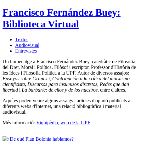
Francisco Fernández Buey:
Biblioteca Virtual
Textos
Audiovisual
Entrevistes
Un homenatge a Francisco Fernández Buey, catedràtic de Filosofia
del Dret, Moral i Política. Filòsof i escriptor. Professor d'Història de
les Idees i Filosofia Política a la UPF. Autor de diversos assajos:
Ensayos sobre Gramsci
,
Contribución a la crítica del marxismo
cientificista
,
Discursos para insumisos discretos
,
Redes que dan
libertad
i
La barbarie: de ellos y de los nuestros
, entre d'altres.
Aquí es poden veure alguns assaigs i articles d'opinió publicats a
diferents webs d'Internet, una relació bibliogràfica i material
audiovisual.
Més informació:
Viquipèdia
,
web de la UPF
.