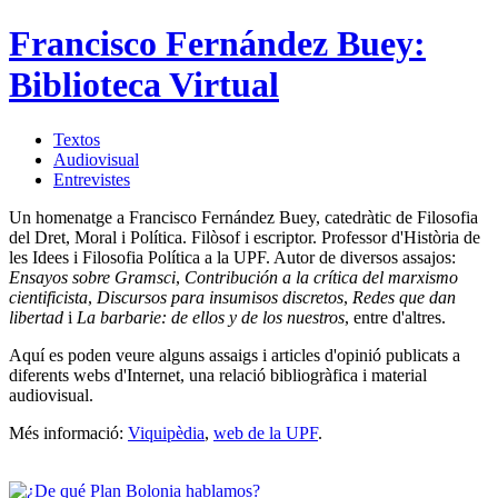
Francisco Fernández Buey:
Biblioteca Virtual
Textos
Audiovisual
Entrevistes
Un homenatge a Francisco Fernández Buey, catedràtic de Filosofia
del Dret, Moral i Política. Filòsof i escriptor. Professor d'Història de
les Idees i Filosofia Política a la UPF. Autor de diversos assajos:
Ensayos sobre Gramsci
,
Contribución a la crítica del marxismo
cientificista
,
Discursos para insumisos discretos
,
Redes que dan
libertad
i
La barbarie: de ellos y de los nuestros
, entre d'altres.
Aquí es poden veure alguns assaigs i articles d'opinió publicats a
diferents webs d'Internet, una relació bibliogràfica i material
audiovisual.
Més informació:
Viquipèdia
,
web de la UPF
.