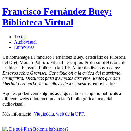
Francisco Fernández Buey:
Biblioteca Virtual
Textos
Audiovisual
Entrevistes
Un homenatge a Francisco Fernández Buey, catedràtic de Filosofia
del Dret, Moral i Política. Filòsof i escriptor. Professor d'Història de
les Idees i Filosofia Política a la UPF. Autor de diversos assajos:
Ensayos sobre Gramsci
,
Contribución a la crítica del marxismo
cientificista
,
Discursos para insumisos discretos
,
Redes que dan
libertad
i
La barbarie: de ellos y de los nuestros
, entre d'altres.
Aquí es poden veure alguns assaigs i articles d'opinió publicats a
diferents webs d'Internet, una relació bibliogràfica i material
audiovisual.
Més informació:
Viquipèdia
,
web de la UPF
.