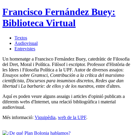
Francisco Fernández Buey:
Biblioteca Virtual
Textos
Audiovisual
Entrevistes
Un homenatge a Francisco Fernández Buey, catedràtic de Filosofia
del Dret, Moral i Política. Filòsof i escriptor. Professor d'Història de
les Idees i Filosofia Política a la UPF. Autor de diversos assajos:
Ensayos sobre Gramsci
,
Contribución a la crítica del marxismo
cientificista
,
Discursos para insumisos discretos
,
Redes que dan
libertad
i
La barbarie: de ellos y de los nuestros
, entre d'altres.
Aquí es poden veure alguns assaigs i articles d'opinió publicats a
diferents webs d'Internet, una relació bibliogràfica i material
audiovisual.
Més informació:
Viquipèdia
,
web de la UPF
.