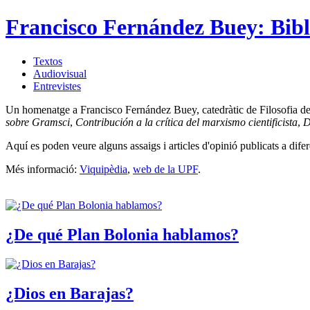
Francisco Fernández Buey: Bibl
Textos
Audiovisual
Entrevistes
Un homenatge a Francisco Fernández Buey, catedràtic de Filosofia del Dr
sobre Gramsci
,
Contribución a la crítica del marxismo cientificista
,
D
Aquí es poden veure alguns assaigs i articles d'opinió publicats a difer
Més informació:
Viquipèdia
,
web de la UPF
.
¿De qué Plan Bolonia hablamos?
¿Dios en Barajas?