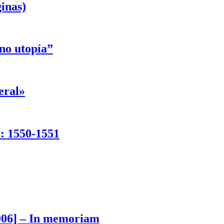
inas)
ino utopía”
eral»
d: 1550-1551
006] – In memoriam