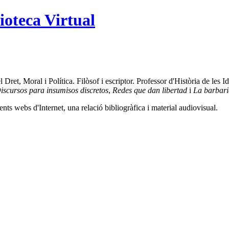
ioteca Virtual
et, Moral i Política. Filòsof i escriptor. Professor d'Història de les Id
iscursos para insumisos discretos
,
Redes que dan libertad
i
La barbarie
ents webs d'Internet, una relació bibliogràfica i material audiovisual.